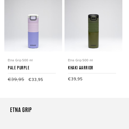
Etna Grip 500 ml
Etna Grip 500 ml
Pale Purple
Khaki Warrior
Normale
€39,95
Aanbiedingsprijs
Normale
€39,95
€33,95
prijs
prijs
Etna Grip