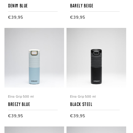
Denim Blue
Barely Beige
Normale
€39,95
Normale
€39,95
prijs
prijs
Etna Grip 500 ml
Etna Grip 500 ml
Breezy Blue
Black Steel
Normale
€39,95
Normale
€39,95
prijs
prijs