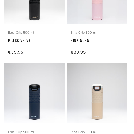
Etna Grip 500 ml
Etna Grip 500 ml
Black Velvet
Pink Aura
Normale
€39,95
Normale
€39,95
prijs
prijs
Etna Grip 500 ml
Etna Grip 500 ml