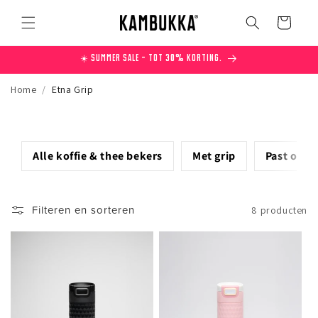
Meteen
naar de
Winkelwagen
content
☀️ Summer Sale – Tot 30% korting.
Home
/
Etna Grip
Alle koffie & thee bekers
Met grip
Past onde
Filteren en sorteren
8 producten