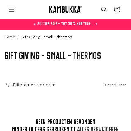
Meteen
naar de
Winkelwagen
content
☀️ Summer Sale – Tot 30% korting.
Home
/
Gift Giving - small - thermos
C
Gift Giving - small - thermos
o
l
Filteren en sorteren
0 producten
l
e
c
Geen producten gevonden
t
Minder filters gebruiken of
alles verwijderen