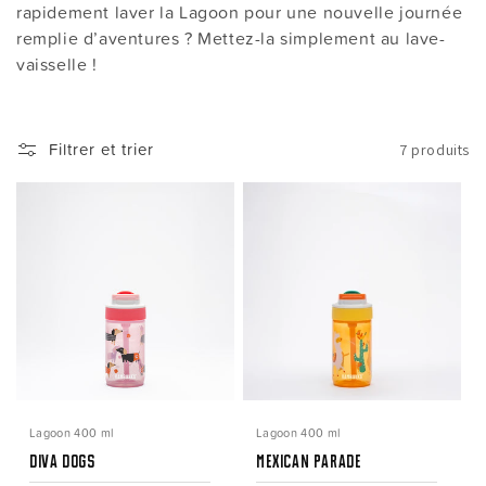
rapidement laver la Lagoon pour une nouvelle journée
i
remplie d’aventures ? Mettez-la simplement au lave-
o
vaisselle !
n
:
Filtrer et trier
7 produits
Lagoon 400 ml
Lagoon 400 ml
Diva Dogs
Mexican Parade