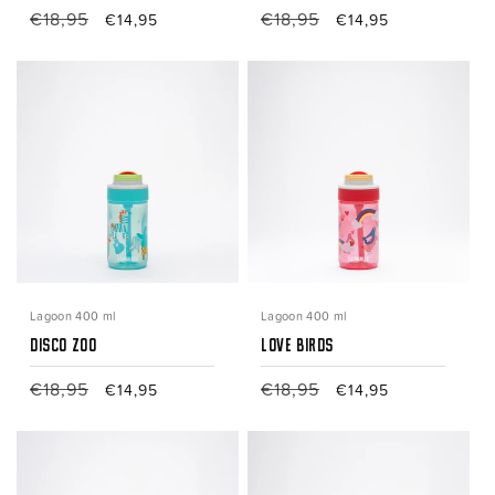
Prix
€18,95
Prix
Prix
€18,95
Prix
€14,95
€14,95
habituel
promotionnel
habituel
promotionnel
Lagoon 400 ml
Lagoon 400 ml
Disco Zoo
Love Birds
Prix
€18,95
Prix
Prix
€18,95
Prix
€14,95
€14,95
habituel
promotionnel
habituel
promotionnel