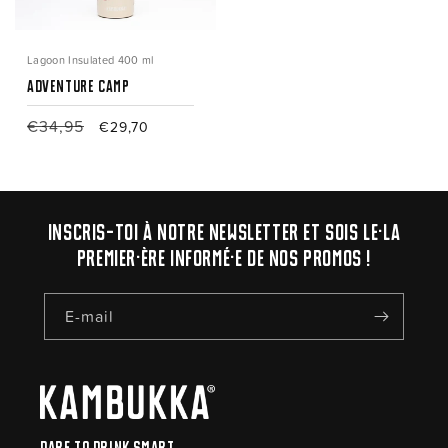
Lagoon Insulated 400 ml
Adventure Camp
Prix
€34,95
Prix
€29,70
habituel
promotionnel
Inscris-toi à notre newsletter et sois le·la
premier·ère informé·e de nos promos !
E-mail