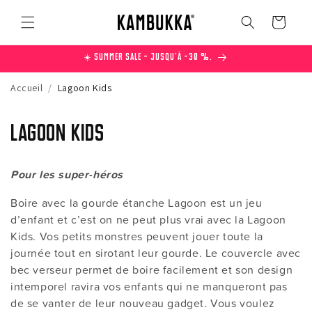
et
passer
Panier
au
contenu
☀️ Summer Sale – Jusqu'à -30 %.
Accueil
/
Lagoon Kids
C
Lagoon Kids
o
Pour les super-héros
l
Boire avec la gourde étanche Lagoon est un jeu
l
d’enfant et c’est on ne peut plus vrai avec la Lagoon
Kids. Vos petits monstres peuvent jouer toute la
e
journée tout en sirotant leur gourde. Le couvercle avec
c
bec verseur permet de boire facilement et son design
intemporel ravira vos enfants qui ne manqueront pas
t
de se vanter de leur nouveau gadget. Vous voulez