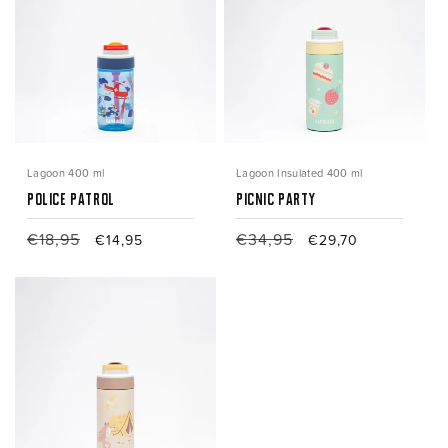
Lagoon 400 ml
Lagoon Insulated 400 ml
Police Patrol
Picnic Party
Prix
€18,95
Prix
Prix
€34,95
Prix
€14,95
€29,70
habituel
promotionnel
habituel
promotionnel