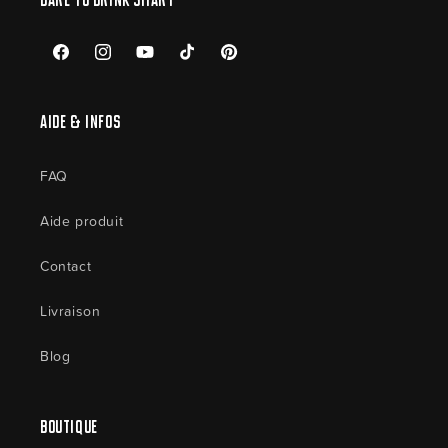
Dare to drink smart
Facebook
Instagram
YouTube
TikTok
Pinterest
Aide & Infos
FAQ
Aide produit
Contact
Livraison
Blog
Boutique